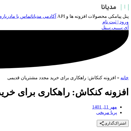
پرش
به
محتوا
پنل پیامکی
محصولات
افزونه ها و API
آکادمی مدیانا
تماس با ما
درباره
ورود | ثبت نام
آی پــــی پــنل
خانه
»
افزونه کنکاش: راهکاری برای خرید مجدد مشتریان قدیمی
افزونه کنکاش: راهکاری برای خری
مهر 11, 1401
پریا مریخی
اشتراک‌گذاری