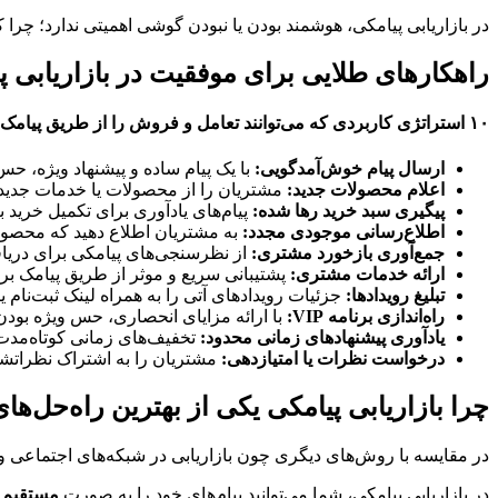
در بازاریابی پیامکی، هوشمند بودن یا نبودن گوشی اهمیتی ندارد؛ چرا 
راهکارهای طلایی برای موفقیت در بازاریابی پ
۱۰ استراتژی کاربردی که می‌توانند تعامل و فروش را از طریق پیامک افزایش دهند در ادامه برای شما لیست شده است:
ارسال پیام خوش‌آمدگویی:
با یک پیام ساده و پیشنهاد ویژه، حس
اعلام محصولات جدید:
مشتریان را از محصولات یا خدمات جدید مط
پیگیری سبد خرید رها شده:
پیام‌های یادآوری برای تکمیل خرید ب
اطلاع‌رسانی موجودی مجدد:
به مشتریان اطلاع دهید که محصو
جمع‌آوری بازخورد مشتری:
از نظرسنجی‌های پیامکی برای دریاف
ارائه خدمات مشتری:
پشتیبانی سریع و موثر از طریق پیامک 
تبلیغ رویدادها:
جزئیات رویدادهای آتی را به همراه لینک ثبت‌نام یا
راه‌اندازی برنامه VIP:
با ارائه مزایای انحصاری، حس ویژه بودن را در مشتر
یادآوری پیشنهادهای زمانی محدود:
تخفیف‌های زمانی کوتاه‌مدت 
درخواست نظرات یا امتیازدهی:
مشتریان را به اشتراک نظراتش
چرا بازاریابی پیامکی یکی از بهترین راه‌حل‌ه
در مقایسه با روش‌های دیگری چون بازاریابی در شبکه‌های اجتماعی و وب‌سایت‌ها، ب
در بازاریابی پیامکی، شما می‌توانید پیام‌های خود را به صورت
مستقیم