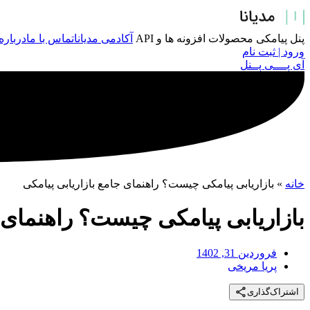
پرش
به
محتوا
پنل پیامکی
محصولات
افزونه ها و API
آکادمی مدیانا
تماس با ما
درباره
ورود | ثبت نام
آی پــــی پــنل
خانه
»
بازاریابی پیامکی چیست؟ راهنمای جامع بازاریابی پیامکی
بازاریابی پیامکی چیست؟ راهنمای ج
فروردین 31, 1402
پریا مریخی
اشتراک‌گذاری