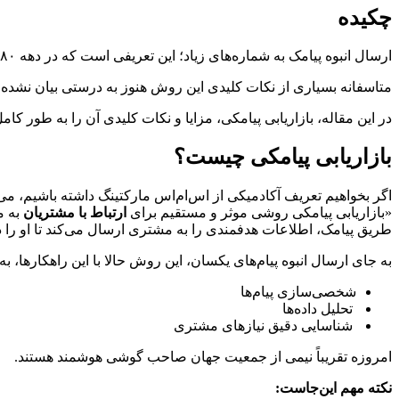
چکیده
ارسال انبوه پیامک به شماره‌های زیاد؛ این تعریفی است که در دهه ۸۰ و ۹۰ برای بازاریابی پیامکی رایج بود. هرچند این تعریف نادرست نیست، اما نحوه اجرای آن اهمیت زیادی دارد.
متاسفانه بسیاری از نکات کلیدی این روش هنوز به درستی بیان نش
در این مقاله، بازاریابی پیامکی، مزایا و نکات کلیدی آن را به طور کام
بازاریابی پیامکی چیست؟
اگر بخواهیم تعریف آکادمیکی از اس‌ام‌اس مارکتینگ داشته باشیم، می‌ت
«بازاریابی پیامکی روشی موثر و مستقیم برای
ارتباط با مشتریان
به م
طریق پیامک، اطلاعات هدفمندی را به مشتری ارسال می‌کند تا او را در
به جای ارسال انبوه پیام‌های یکسان، این روش حالا با این راهکارها
شخصی‌سازی پیام‌ها
تحلیل داده‌ها
شناسایی دقیق نیازهای مشتری
امروزه تقریباً نیمی از جمعیت جهان صاحب گوشی هوشمند هستند.
نکته مهم این‌جاست: