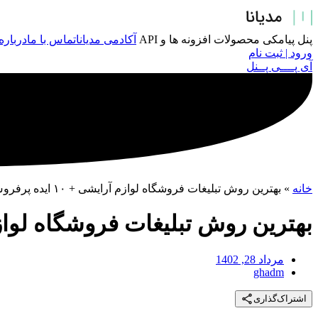
پرش
به
محتوا
پنل پیامکی
محصولات
افزونه ها و API
آکادمی مدیانا
تماس با ما
درباره
ورود | ثبت نام
آی پــــی پــنل
خانه
»
بهترین روش تبلیغات فروشگاه لوازم آرایشی + ۱۰ ایده پرفروش
بهترین روش تبلیغات فروشگاه لوازم آرایشی +
مرداد 28, 1402
ghadm
اشتراک‌گذاری