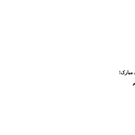
 مبارک!
م