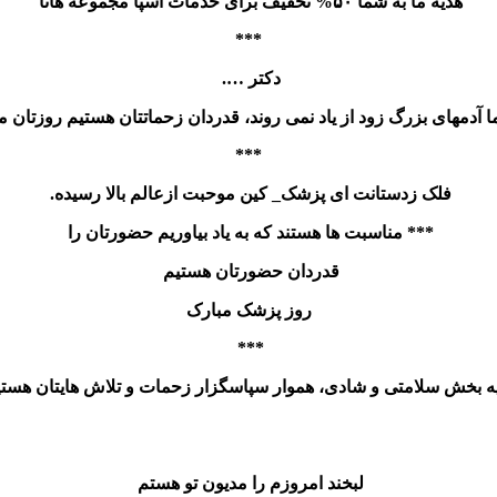
هدیه ما به شما ۵۰% تخفیف برای خدمات اسپا مجموعه هانا
***
دکتر ….
ا آدمهای بزرگ زود از یاد نمی روند، قدردان زحماتتان هستیم روزتان 
***
فلک زدستانت ای پزشک_ کین موحبت ازعالم بالا رسیده.
*** مناسبت ها هستند که به یاد بیاوریم حضورتان را
قدردان حضورتان هستیم
روز پزشک مبارک
***
ه بخش سلامتی و شادی، هموار سپاسگزار زحمات و تلاش هایتان هستی
لبخند امروزم را مدیون تو هستم