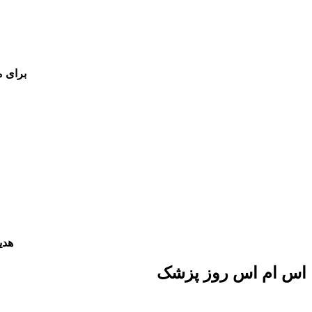
برای م
هدی
اس ام اس روز پزشک