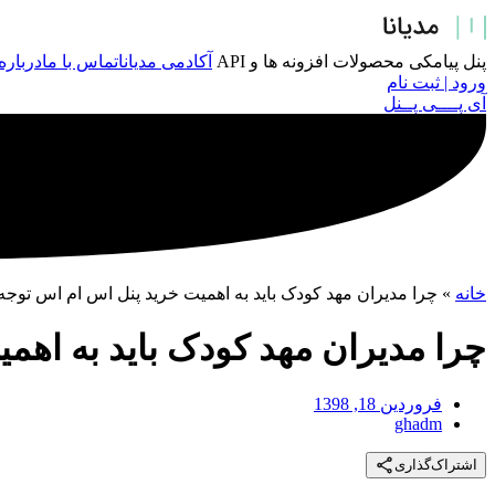
پرش
به
محتوا
پنل پیامکی
محصولات
افزونه ها و API
آکادمی مدیانا
تماس با ما
درباره
ورود | ثبت نام
آی پــــی پــنل
خانه
»
چرا مدیران مهد کودک باید به اهمیت خرید پنل اس ام اس توجه 
چرا مدیران مهد کودک باید به اهم
فروردین 18, 1398
ghadm
اشتراک‌گذاری