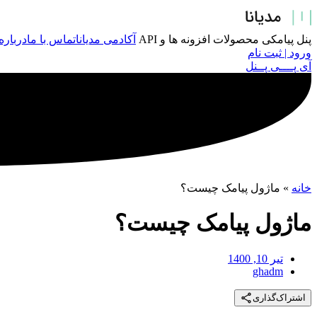
پرش
به
محتوا
پنل پیامکی
محصولات
افزونه ها و API
آکادمی مدیانا
تماس با ما
درباره
ورود | ثبت نام
آی پــــی پــنل
خانه
»
ماژول پیامک چیست؟
ماژول پیامک چیست؟
تیر 10, 1400
ghadm
اشتراک‌گذاری