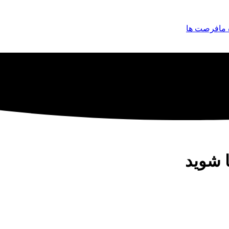
 ما
فرصت ها