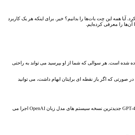
ا همه این چت بات‌ها را بدانیم؟ خیر. برای اینکه هر یک کاربرد
 معرفی ندارد. در واقع این یک چت ربات هوش مصنوعی است که توسط OpenAI توسعه داده شده است. هر سوالی که شما از او بپرسید می تواند به راحتی
. در صورتی که اگر باز نقطه ای برایتان ابهام داشت، می توانید
مایکروسافت برای عقب نماندن از چت جی پی تی (ChatGPT)، یک نسخه بینگ جدید با هوش مصنوعی را معرفی کرد. این مدل با استفاده از GPT-4 جدیدترین نسخه سیستم های مدل زبان OpenAI اجرا می