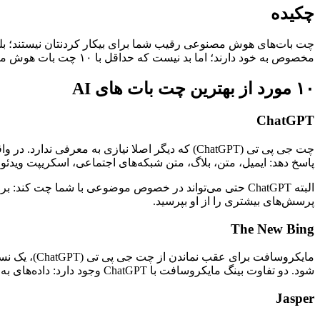
چکیده
چت بات‌های هوش مصنوعی رقیب شما برای بیکار کردنتان نیستند؛ بلکه 
مخصوص به خود دارند؛ اما بد نیست که حداقل با ۱۰ چت بات هوش مصنوعی پرطرفدار آشنا هستید. ۱۰ Chatbot که در ادامه این مقاله مدیانا آن‌ها را معرفی کرده‌ایم.
۱۰ مورد از بهترین چت بات های
AI
ChatGPT
چت جی پی تی (ChatGPT)
پاسخ دهد: ایمیل، متن، بلاگ، متن شبکه‌های اجتماعی، اسکریپت ویدئو، 
البته ChatGPT حتی می‌تواند در خصوص موضوعی با شما چت کن
پرسش‌های بیشتری را از او بپرسید.
The New Bing
شود. دو تفاوت بینگ مایکروسافت با ChatGPT وجود دارد: داده‌های به روز در پاسخ دادن استفاده می‌شود و لینک منابع هم داده خواهد‌ شد.
Jasper