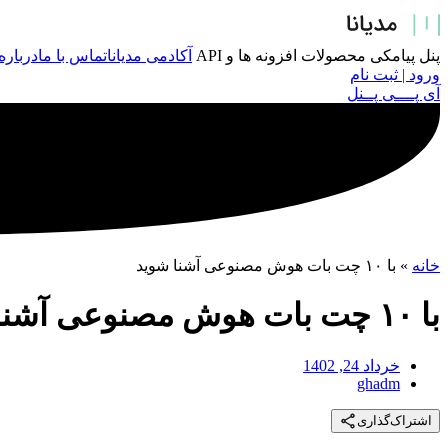
پرش
به
محتوا
پنل پیامکی
محصولات
افزونه ها و API
آکادمی مدیانا
تماس با ما
درباره
ورود | ثبت نام
آی پــــی پــنل
خانه
»
با ۱۰ چت بات هوش مصنوعی آشنا شوید
با ۱۰ چت بات هوش مصنوعی آشنا شوید
خرداد 24, 1402
ghadm
اشتراک‌گذاری