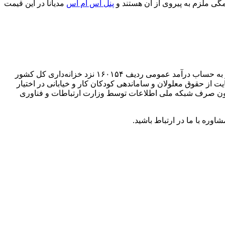
گی ملزم به پیروی از آن هستند و
پنل اس ام اس
مدیانا در این قیمت
“سکارور(اپراتور)های ارائه‌دهنده خدمات مخابراتی، علاوه بر قیمت هر پیامک مبلغ سی (۳۰) ریال از استفاده‌کنندگان خدمات مزبور دریافت و به حساب درآمد عمومی ردیف ۱۶۰۱۵۴ نزد خزانه‌داری کل کشور
تناسب با وصول تا سقف یک هزار میلیارد(۱.۰۰۰.۰۰۰.۰۰۰.۰۰۰) ریال جهت اجرای مواد(۵)، (۶) و (۸) قانون حمایت از حقوق معلولان و ساماندهی کودکان کار و خیابانی در اختیار
۱۳۱۵۰) و پنج هزار میلیارد(۵.۰۰۰.۰۰۰.۰۰۰.۰۰۰) ریال مابقی از محل ردیف ۲۷- ‌۵۳۰۰۰۰ جدول شماره (۹) این قانون صرف شبکه ملی اطلاعات توسط وزارت ارتباطات و فناوری