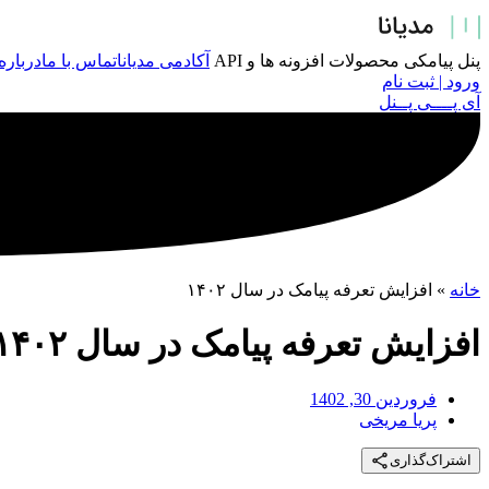
پرش
به
محتوا
پنل پیامکی
محصولات
افزونه ها و API
آکادمی مدیانا
تماس با ما
درباره
ورود | ثبت نام
آی پــــی پــنل
خانه
»
افزایش تعرفه پیامک در سال ۱۴۰۲
افزایش تعرفه پیامک در سال ۱۴۰۲
فروردین 30, 1402
پریا مریخی
اشتراک‌گذاری