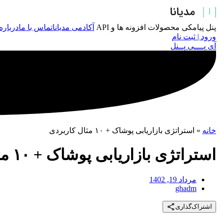
پرش
به
محتوا
پنل پیامکی
محصولات
افزونه ها و API
آکادمی مدیانا
تماس با ما
درباره
ورود | ثبت نام
آی پــــی پــنل
خانه
»
استراتژی بازاریابی پوشاک + ۱۰ مثال کاربردی
استراتژی بازاریابی پوشاک + ۱۰ مثال کاربردی
مرداد 19, 1402
ghadm
اشتراک‌گذاری