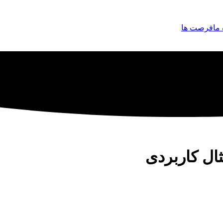
 ما
فرصت ها