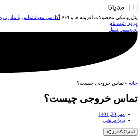
پرش
به
محتوا
پنل پیامکی
محصولات
افزونه ها و API
آکادمی مدیانا
تماس با ما
درباره
ورود | ثبت نام
آی پــــی پــنل
خانه
»
تماس خروجی چیست؟
تماس خروجی چیست؟
مهر 20, 1401
پریا مریخی
اشتراک‌گذاری