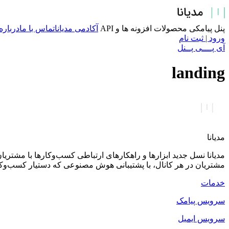
پرش
به
محتوا
پنل پیامکی
محصولات
افزونه ها و API
آکادمی مدیانا
تماس با ما
درباره
ورود | ثبت نام
آی پــــی پــنل
landing
مدیانا
مدیانا نسل جدید ابزارها و راهکارهای ارتباطی کسب‌وکارها با مشتر
مشتریان در هر کانال، با پشتیبانی هوش مصنوعی که دستیار کسب‌وک
خدمات
سرویس پیامک
سرویس ایمیل