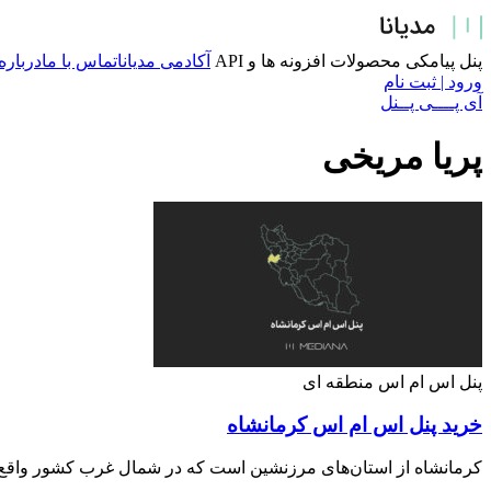
پرش
به
محتوا
پنل پیامکی
محصولات
افزونه ها و API
آکادمی مدیانا
تماس با ما
درباره
ورود | ثبت نام
آی پــــی پــنل
پریا مریخی
پنل اس ام اس منطقه ای
خرید پنل اس ام اس کرمانشاه
کرمانشاه از استان‌های مرزنشین است که در شمال غرب کشور واقع شده اس