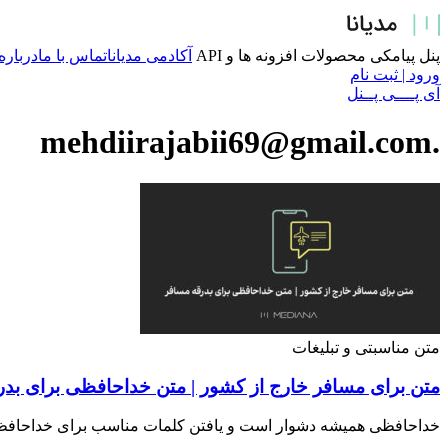
پرش
به
محتوا
پنل پیامکی
محصولات
افزونه ها و API
آکادمی مدیانا
تماس با ما
درباره
ورود | ثبت نام
آی پــــی پــنل
.mehdiirajabii69@gmail.com
متن مناسبتی و تبلیغات
متن برای مسافر خارج از کشور | متن خداحافظی برای بد
خداحافظی همیشه دشوار است و یافتن کلمات مناسب برای خداحافظی ک